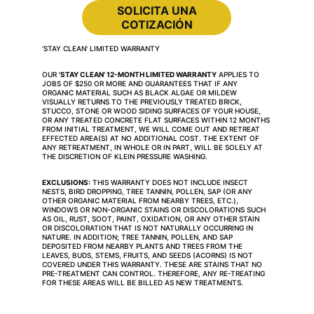
SOLICITA UNA
COTIZACIÓN
'STAY CLEAN' LIMITED WARRANTY
OUR 
'STAY CLEAN' 12-MONTH LIMITED WARRANTY
 APPLIES TO 
JOBS OF $250 OR MORE AND GUARANTEES THAT IF ANY 
ORGANIC MATERIAL SUCH AS BLACK ALGAE OR MILDEW 
VISUALLY RETURNS TO THE PREVIOUSLY TREATED BRICK, 
STUCCO, STONE OR WOOD SIDING SURFACES OF YOUR HOUSE, 
OR ANY TREATED CONCRETE FLAT SURFACES WITHIN 12 MONTHS 
FROM INITIAL TREATMENT, WE WILL COME OUT AND RETREAT 
EFFECTED AREA(S) AT NO ADDITIONAL COST. THE EXTENT OF 
ANY RETREATMENT, IN WHOLE OR IN PART, WILL BE SOLELY AT 
THE DISCRETION OF KLEIN PRESSURE WASHING.
EXCLUSIONS:
 THIS WARRANTY DOES NOT INCLUDE INSECT 
NESTS, BIRD DROPPING, TREE TANNIN, POLLEN, SAP (OR ANY 
OTHER ORGANIC MATERIAL FROM NEARBY TREES, ETC.), 
WINDOWS OR NON-ORGANIC STAINS OR DISCOLORATIONS SUCH 
AS OIL, RUST, SOOT, PAINT, OXIDATION, OR ANY OTHER STAIN 
OR DISCOLORATION THAT IS NOT NATURALLY OCCURRING IN 
NATURE. IN ADDITION; TREE TANNIN, POLLEN, AND SAP 
DEPOSITED FROM NEARBY PLANTS AND TREES FROM THE 
LEAVES, BUDS, STEMS, FRUITS, AND SEEDS (ACORNS) IS NOT 
COVERED UNDER THIS WARRANTY. THESE ARE STAINS THAT NO 
PRE-TREATMENT CAN CONTROL. THEREFORE, ANY RE-TREATING 
FOR THESE AREAS WILL BE BILLED AS NEW TREATMENTS.