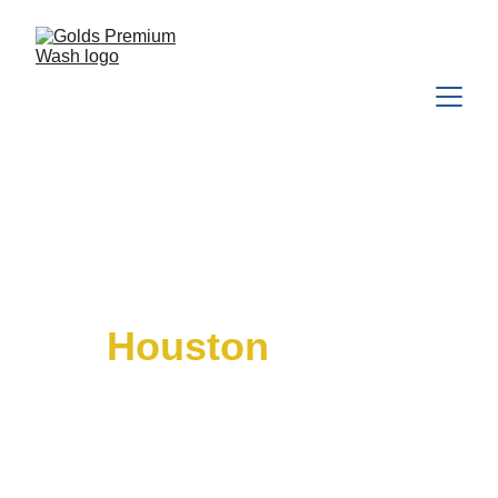
Has que tu 
hogar en 
Houston
 luzca 
como nuevo 
nuevamente