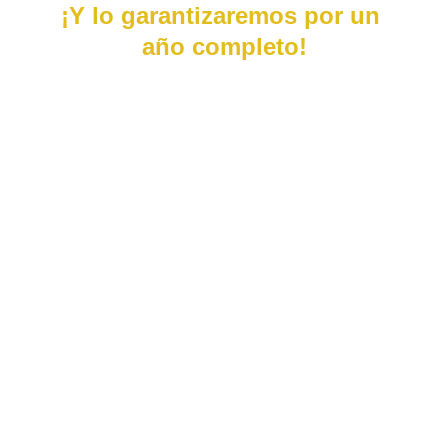
¡Y lo garantizaremos por un 
año completo!
¿Pressure y Soft Washing con 
garantía? Así es. Ofrecemos una 
garantía completa de "Tu Hogar 
Limpio" por 1 año en cada trabajo de 
lavado a presión o lavado suave que 
realizamos para tu hogar en Houston, 
TX. Esto incluye entradas de autos, 
terrazas de piscinas, lavado de casas, 
lavado de techos y más. No somos 
ese tipo de $69 que solo aparece 
durante los meses de verano. 
Brindamos servicios profesionales de 
alta calidad durante todo el año a un 